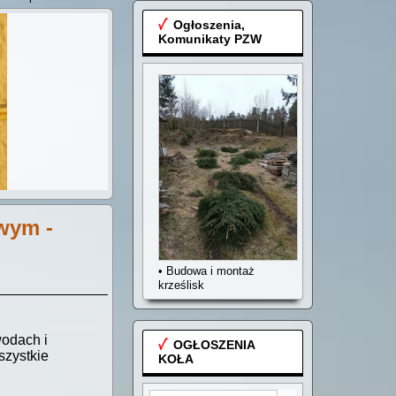
Ogłoszenia,
Komunikaty PZW
wym -
• Budowa i montaż
krześlisk
wodach i
OGŁOSZENIA
szystkie
KOŁA