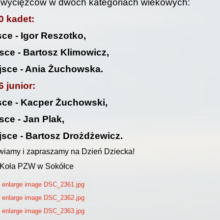
 zwycięzców w dwóch kategoriach wiekowych:
0 kadet:
sce - Igor Reszotko,
jsce - Bartosz Klimowicz,
ejsce - Ania Żuchowska.
6 junior:
jsce - Kacper Żuchowski,
jsce - Jan Plak,
ejsce - Bartosz Drożdżewicz.
iamy i zapraszamy na Dzień Dziecka!
 Koła PZW w Sokółce