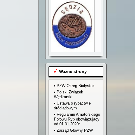
Przyjmujemy zgłoszenia
na kurs sędziów
wędkarskich klasy
podstawowej
Ważne strony
• PZW Okręg Białystok
• Polski Związek
Wędkarski
• Ustawa o rybactwie
śródlądowym
• Regulamin Amatorskiego
Połowu Ryb obowiązujący
od 01.01.2020r.
• Zarząd Główny PZW