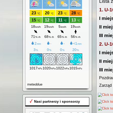
Lista
1. U-1
I miej
II mie
III mi
2. U-1
I mie
II mie
III mi
Pozdraw
meteoblue
Zarząd
Nasi partnerzy i sponsorzy