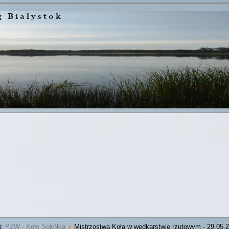
j:
PZW - Koło Sokółka
Mistrzostwa Koła w wędkarstwie rzutowym - 29.05.